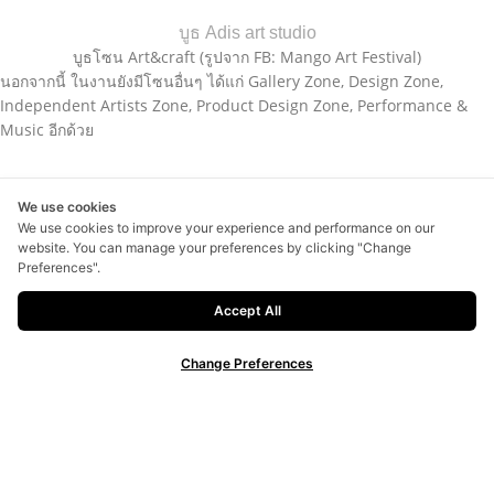
บูธ Adis art studio
บูธโซน Art&craft (รูปจาก FB: Mango Art Festival)
นอกจากนี้ ในงานยังมีโซนอื่นๆ ได้แก่ Gallery Zone, Design Zone,
Independent Artists Zone, Product Design Zone, Performance &
Music อีกด้วย
บูธในโซนต่างๆ (รูปจาก FB: Mango Art Festival)
We use cookies
สำหรับผู้ที่พลาดโอกาสไปงานในปีนี้ ทาง Mango จะกลับมาอีกครั้งในวันที่
We use cookies to improve your experience and performance on our
7 – 12 พฤษภาคม 2567 สามารถติดตามข่าวสารเพิ่มเติมได้ทาง
website. You can manage your preferences by clicking "Change
Preferences".
Facebook : https://www.facebook.com/MangoArtFestival
Accept All
Instagram :
https://www.instagram.com/mangoartfestival/
Change Preferences
.
.
ขอขอบคุณภาพประกอบบทความจาก Facebook : Mango Art Festival