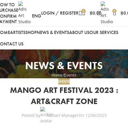
HOW TO
URCHASE
0
0
LOGIN / REGISTER
฿
0.00
฿
0.
ENG
ONFIRM
AYMENT
HOME
ARTISTS
SHOP
NEWS & EVENTS
ABOUT US
OUR SERVICES
ONTACT US
NEWS & EVENTS
Home
Events
EVENTS
MANGO ART FESTIVAL 2023 :
ART&CRAFT ZONE
Posted by
Adisart Manager
On 12/06/2023