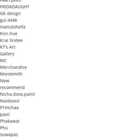
FRIDADAUGHT
GK design
gui.dekk
inanutshellx
Knn.Five
Krai Sridee
KT’s Art
Gallery
MC
Merchandise
Montemith
New
recommend
Nicha.dose.paint
Noideasir
P1mchaa
pavii
Phakawat
Phu
suwapas