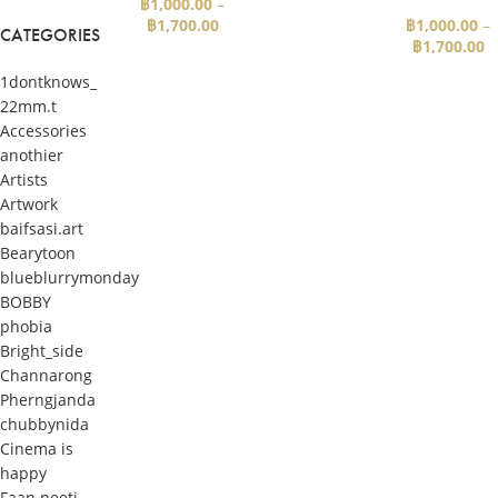
฿
1,000.00
–
฿
1,700.00
฿
1,000.00
–
CATEGORIES
฿
1,700.00
1dontknows_
22mm.t
Accessories
anothier
Artists
Artwork
baifsasi.art
Bearytoon
blueblurrymonday
BOBBY
phobia
Bright_side
Channarong
Pherngjanda
chubbynida
Cinema is
happy
Faan.peeti