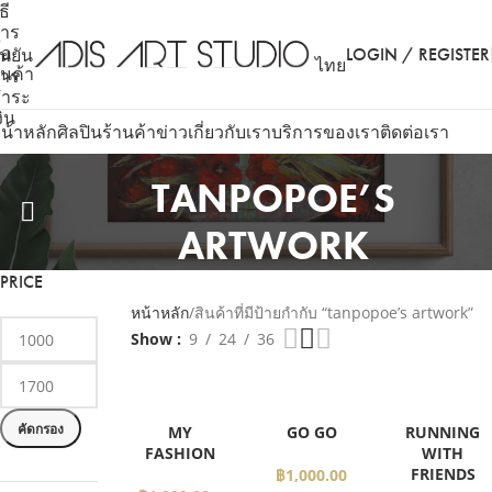
ธี
าร
ื้อ
LOGIN / REGISTER
ืนยัน
ไทย
ินค้า
าร
ำระ
งิน
น้าหลัก
ศิลปิน
ร้านค้า
ข่าว
เกี่ยวกับเรา
บริการของเรา
ติดต่อเรา
TANPOPOE’S
ARTWORK
PRICE
หน้าหลัก
สินค้าที่มีป้ายกำกับ “tanpopoe’s artwork”
Show
9
24
36
SOL
SOL
เลือกรูปแบบ
เลือกรูปแบบ
SELECT
คัดกรอง
D O
D O
MY
GO GO
RUNNING
OPTIONS
UT
UT
FASHION
WITH
FRIENDS
฿
1,000.00