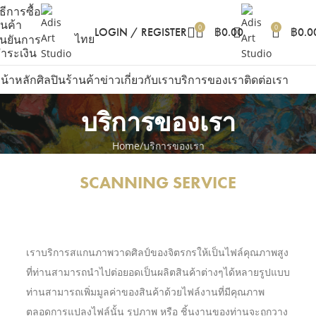
ิธีการซื้อ
ินค้า
0
0
LOGIN / REGISTER
฿
0.00
฿
0.0
ไทย
ืนยันการ
ำระเงิน
น้าหลัก
ศิลปิน
ร้านค้า
ข่าว
เกี่ยวกับเรา
บริการของเรา
ติดต่อเรา
บริการของเรา
Home
บริการของเรา
SCANNING SERVICE
เราบริการสแกนภาพวาดศิลป์ของจิตรกรให้เป็นไฟล์คุณภาพสูง
ที่ท่านสามารถนำไปต่อยอดเป็นผลิตสินค้าต่างๆได้หลายรูปแบบ
ท่านสามารถเพิ่มมูลค่าของสินค้าด้วยไฟล์งานที่มีคุณภาพ
ตลอดการแปลงไฟล์นั้น รูปภาพ หรือ ชิ้นงานของท่านจะถูกวาง