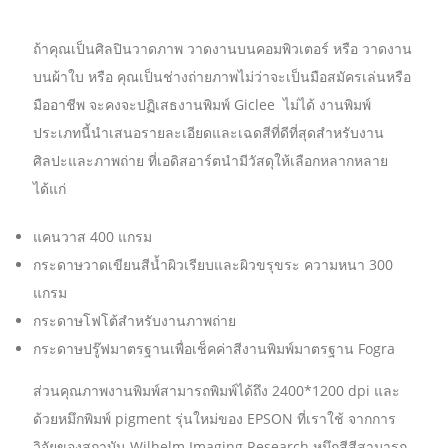
ถ้าคุณเป็นศิลปินวาดภาพ วาดงานบนคอมพิวเตอร์ หรือ วาดงาน
บนผ้าใบ หรือ คุณเป็นช่างถ่ายภาพไม่ว่าจะเป็นมือสมัครเล่นหรือ
มืออาชีพ จะคงจะปฏิเสธงานพิมพ์ Giclee ไม่ได้ งานพิมพ์
ประเภทนี้นำเสนอรายละเอียดและเฉดสีที่ดีที่สุดสำหรับงาน
ศิลปะและภาพถ่าย ที่เอดิสอาร์ตนำมีวัสดุให้เลือกหลากหลาย
ได้แก่
แคนวาส 400 แกรม
กระดาษวาดเขียนสีน้ำผิวเรียบและผิวขรุขระ ความหนา 300
แกรม
กระดาษโฟโต้สำหรับงานภาพถ่าย
กระดาษปรู๊ฟมาตรฐานเพื่อเช็คค่าสีงานพิมพ์มาตรฐาน Fogra
ส่วนคุณภาพงานพิมพ์สามารถพิมพ์ได้ถึง 2400*1200 dpi และ
ด้วยหมึกพิมพ์ pigment รุ่นใหม่ของ EPSON ที่เราใช้ จากการ
วิจัยของสถาบัน Wilhelm Imaging Research หมึกสีสีสามารถ