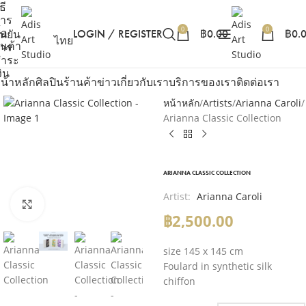
ธี
าร
0
0
ื้อ
LOGIN / REGISTER
฿
0.00
฿
0.
ืนยัน
ไทย
ินค้า
าร
ำระ
งิน
น้าหลัก
ศิลปิน
ร้านค้า
ข่าว
เกี่ยวกับเรา
บริการของเรา
ติดต่อเรา
หน้าหลัก
Artists
Arianna Caroli
Arianna Classic Collection
ARIANNA CLASSIC COLLECTION
Artist:
Arianna Caroli
Click to enlarge
฿
2,500.00
size 145 x 145 cm
Foulard in synthetic silk
chiffon