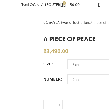
0
LOGIN / REGISTER
฿
0.00
ไทย
หน้าหลัก
Artwork
Illustration
A piece of 
A PIECE OF PEACE
฿
3,490.00
SIZE
NUMBER