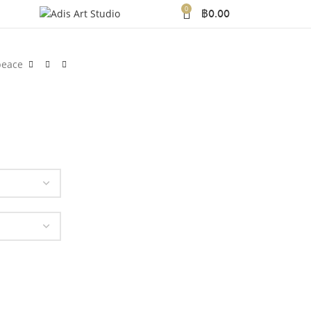
0
฿
0.00
peace