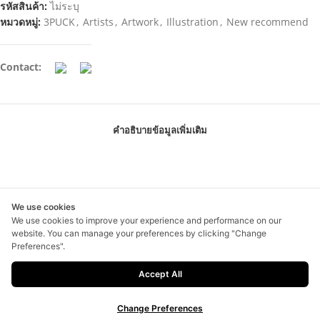
รหัสสินค้า:
ไม่ระบุ
หมวดหมู่:
3PUCK
,
Artists
,
Artwork
,
Illustration
,
New recommend
Contact:
คำอธิบาย
ข้อมูลเพิ่มเติม
We use cookies
We use cookies to improve your experience and performance on our
สินค้าที่เกี่ยวข้อง
website. You can manage your preferences by clicking "Change
Preferences".
Accept All
SELECT OPTIONS
SELECT OPTIONS
Faan Flower 09
Miss you spring time
Change Preferences
฿
1,200.00
฿
900.00
–
฿
1,500.00